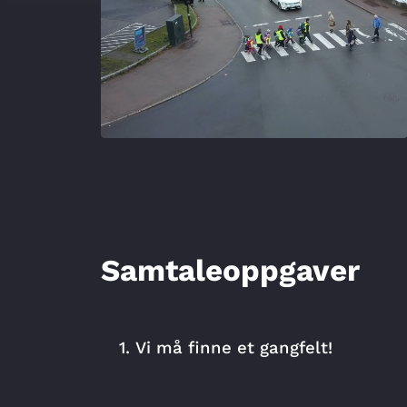
Kontakt oss
Nettbutikken
Personvernerklæring
undervisningsopplegg
se og bl
Samtaleoppgaver
refleks
nyhetsbrev
foreldr
1. Vi må finne et gangfelt!
julekalender
refeks
underv