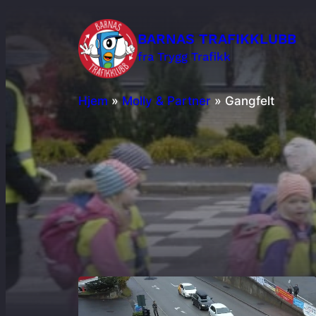
Hopp
BARNAS TRAFIKKLUBB
til
Søk
fra Trygg Trafikk
hovedinnhold
etter:
Hjem
»
Molly & Partner
»
Gangfelt
Barnehage
Skole
SFO
Foreldre i barnehage og skole