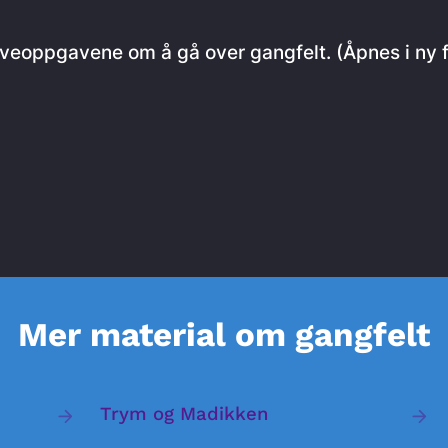
 øveoppgavene om å gå over gangfelt. (Åpnes i ny 
Mer material om gangfelt
Trym og Madikken