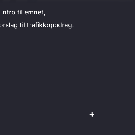
ntro til emnet,
rslag til trafikkoppdrag.
rn i bil
informasjon
troll
reflekshelt
nt
aktivitetshefte