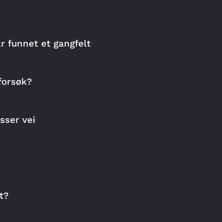
rnastrafikklubb
barnehage
trafikksikker
r funnet et gangfelt
forsøk?
ysser vei
t?