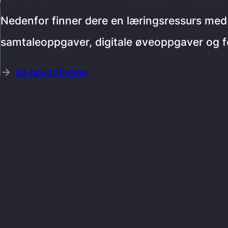
Nedenfor finner dere en læringsressurs med i
samtaleoppgaver, digitale øveoppgaver og fo
Se hovedfilmen
i sett
trygg trafikk
film
musikk
ba
e
opplæring
undervisning
reflekskon
isningsmateriell
oppgaver
Øisteins Blya