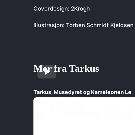
skole
barnastrafikklubb
ba
Coverdesign: 2Krogh
Illustrasjon: Torben Schmidt Kjeldsen
Mer fra Tarkus
Tarkus, Musedyret og Kameleonen Le