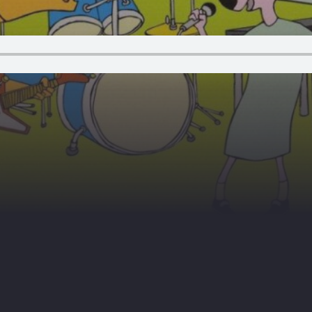
 sett
trygg trafikk
film
musikk
bar
ring
undervisning
reflekskontroll
ref
oppgaver
Øisteins Blyant
aktivitetshe