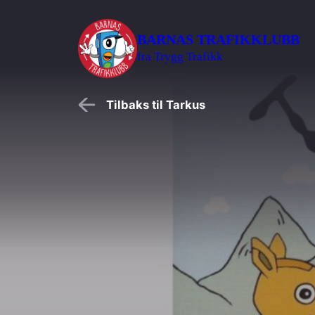
Hopp
BARNAS TRAFIKKLUBB
til
Søk
fra Trygg Trafikk
hovedinnhold
etter:
Tilbaks til Tarkus
Barnehage
Skole
SFO
Foreldre i barnehage og skole