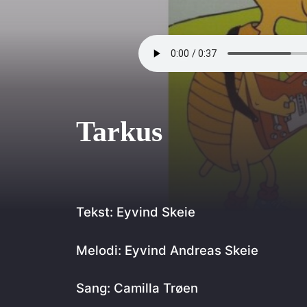
Kontakt oss
Nettbutikken
Personvernerklæring
Tarkus
undervisningsopplegg
se og bli
Tekst: Eyvind Skeie
nyhetsbrev
foreldre
opplæ
Melodi: Eyvind Andreas Skeie
refeks
undervisningsmateriell
Sang: Camilla Trøen