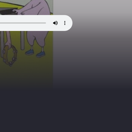
n i bil
informasjon
refleks
lekshelt
julekalender
fte
skolestart
sfo