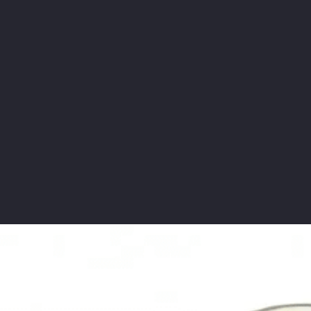
rnehage
trafikksikkerhet
barnas trafikkl