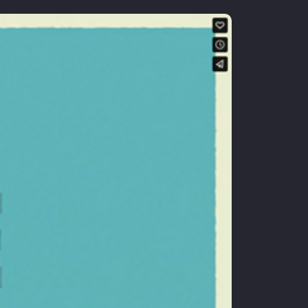
het
barnas trafikklubb