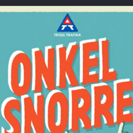
rnastrafikklubb
barnehage
trafikksikker