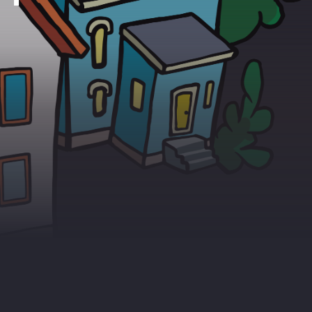
rn i bil
informasjon
troll
reflekshelt
nt
aktivitetshefte