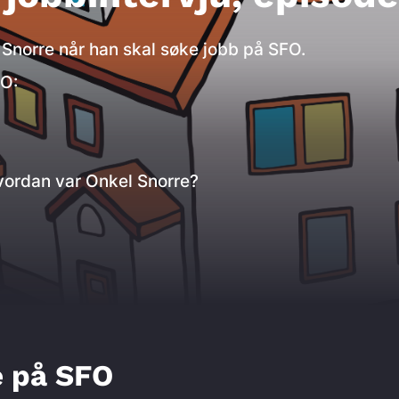
norre når han skal søke jobb på SFO.
FO:
vordan var Onkel Snorre?
i sett
trygg trafikk
film
musikk
ba
e
opplæring
undervisning
reflekskon
isningsmateriell
oppgaver
Øisteins Blya
e på SFO