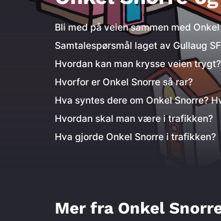
Kontakt oss
Nettbutikken
Bli med på veien sammen med Onkel S
Samtalespørsmål laget av Gullaug S
Personvernerklæring
Hvordan kan man krysse veien trygt?
Hvorfor er Onkel Snorre så rar?
Hva syntes dere om Onkel Snorre? H
Hvordan skal man være i trafikken?
undervisningsopplegg
se og bl
Hva gjorde Onkel Snorre i trafikken?
refleks
nyhetsbrev
foreldr
julekalender
refeks
underv
Mer fra Onkel Snorr