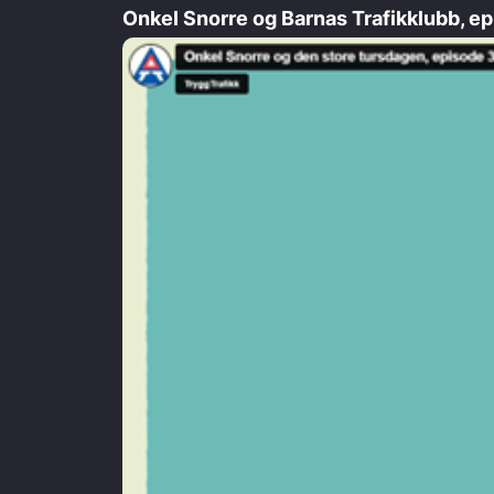
Onkel Snorre og Barnas Trafikklubb, ep