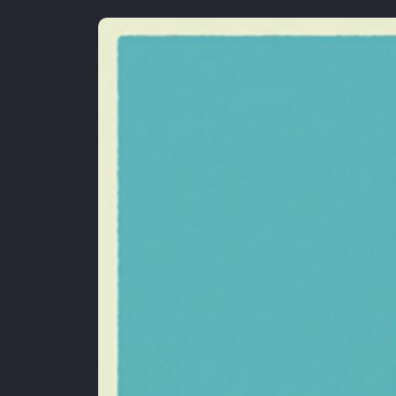
skolestart
sfo
skole
ba